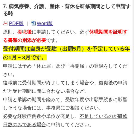
7. 病気療養、介護、産休・育休を研修期間として申請す
る時
PDF版
｜
Word版
原則、
復職
後
に申請してください。必ず
休職期間を証明す
る書類の別添が必要
です。
受付期間は自身が受験（出願5月）を予定している年
の1月～3月です。
申請には予め「休止届」及び「再開届」の登録をしてくだ
さい。
復職前に受付期間が終了してしまう場合や、復職後の申請
だと受付期間に間に合わない場合など、
申請と承認の期間を鑑みて、受験年度や出願手続きに影響
しそうな場合には、事務局にご相談ください。
必要な経験症例数や単位が充足し、
不足しているのが研修
日数のみである場合
に申請してください。