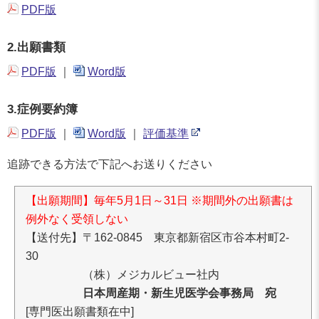
PDF版
2.出願書類
PDF版
｜
Word版
3.症例要約簿
PDF版
｜
Word版
｜
評価基準
追跡できる方法で下記へお送りください
【出願期間】毎年5月1日～31日 ※期間外の出願書は
例外なく受領しない
【送付先】〒162-0845 東京都新宿区市谷本村町2-
30
（株）メジカルビュー社内
日本周産期・新生児医学会事務局 宛
[専門医出願書類在中]