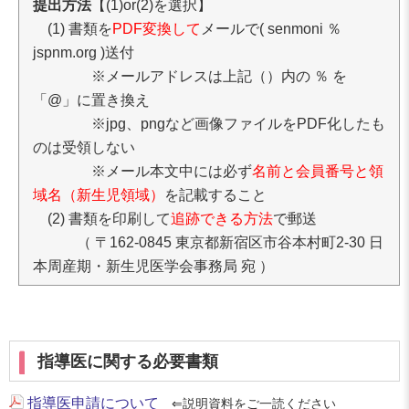
提出方法
【(1)or(2)を選択】
(1) 書類を
PDF変換して
メールで( senmoni ％
jspnm.org )送付
※メールアドレスは上記（）内の ％ を
「@」に置き換え
※jpg、pngなど画像ファイルをPDF化したも
のは受領しない
※メール本文中には必ず
名前と会員番号と領
域名（新生児領域）
を記載すること
(2) 書類を印刷して
追跡できる方法
で郵送
（ 〒162-0845 東京都新宿区市谷本村町2-30 日
本周産期・新生児医学会事務局 宛 ）
指導医に関する必要書類
指導医申請について
⇐説明資料をご一読ください