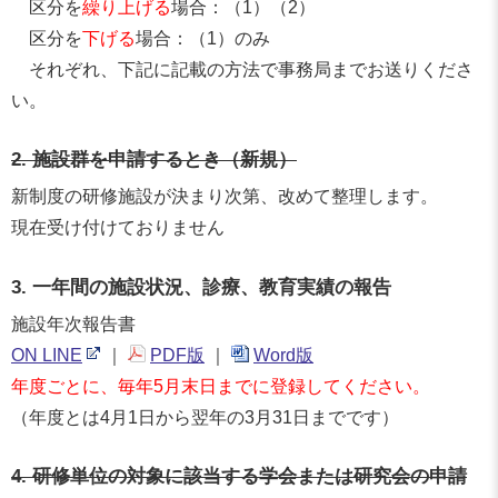
区分を
繰り上げる
場合：（1）（2）
区分を
下げる
場合：（1）のみ
それぞれ、下記に記載の方法で事務局までお送りくださ
い。
2. 施設群を申請するとき（新規）
新制度の研修施設が決まり次第、改めて整理します。
現在受け付けておりません
3. 一年間の施設状況、診療、教育実績の報告
施設年次報告書
ON LINE
｜
PDF版
｜
Word版
年度ごとに、毎年5月末日までに登録してください。
（年度とは4月1日から翌年の3月31日までです）
4. 研修単位の対象に該当する学会または研究会の申請