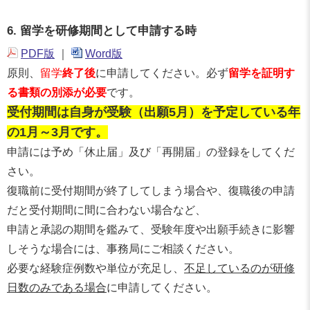
6. 留学を研修期間として申請する時
PDF版
｜
Word版
原則、
留学
終了後
に申請してください。必ず
留学を証明す
る書類の別添が必要
です。
受付期間は自身が受験（出願5月）を予定している年
の1月～3月です。
申請には予め「休止届」及び「再開届」の登録をしてくだ
さい。
復職前に受付期間が終了してしまう場合や、復職後の申請
だと受付期間に間に合わない場合など、
申請と承認の期間を鑑みて、受験年度や出願手続きに影響
しそうな場合には、事務局にご相談ください。
必要な経験症例数や単位が充足し、
不足しているのが研修
日数のみである場合
に申請してください。