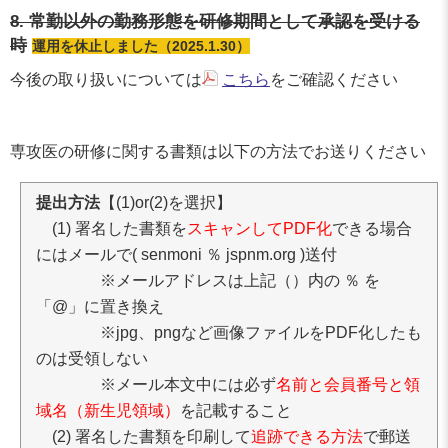
8. 常勤以外の勤務形態を研修期間として承認を受ける
時
運用を休止しました（2025.1.30）
今後の取り扱いについては
こちら
をご確認ください
専攻医の研修に関する書類は以下の方法でお送りください
提出方法
【(1)or(2)を選択】
(1) 署名した書類を
スキャンしてPDF化
できる場合
にはメールで( senmoni ％ jspnm.org )送付
※メールアドレスは上記（）内の ％ を
「@」に置き換え
※jpg、pngなど画像ファイルをPDF化したも
のは受領しない
※メール本文中には必ず
名前と会員番号と領
域名（新生児領域）
を記載すること
(2) 署名した書類を印刷して
追跡できる方法
で郵送