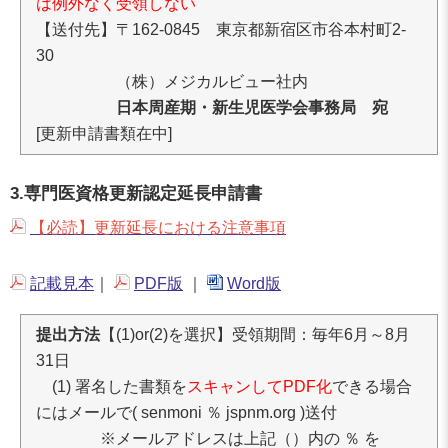
は例外なく受領しない
【送付先】〒162-0845 東京都新宿区市谷本村町2-
30
（株）メジカルビュー社内
日本周産期・新生児医学会事務局 宛
[更新申請書類在中]
3.専門医資格更新認定延長申請書
【必読】更新延長における注意事項
記載見本
｜
PDF版
｜
Word版
提出方法
【(1)or(2)を選択】受領期間：毎年6月～8月
31日
(1) 署名した書類を
スキャンしてPDF化
できる場合
にはメールで( senmoni ％ jspnm.org )送付
※メールアドレスは上記（）内の ％ を