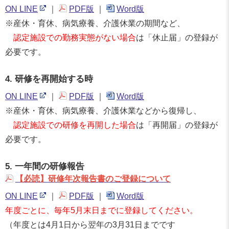
ON LINE
｜
PDF版
｜
Word版
※産休・育休、病気療養、介護休業の期間など、
認定施設での勤務実態がない場合
は「休止届」の登録が
必要です。
4. 研修を再開始する時
ON LINE
｜
PDF版
｜
Word版
※産休・育休、病気療養、介護休業などから復帰し、
認定施設での研修を再開した場合
は「再開届」の登録が
必要です。
5. 一年間の研修報告
【必読】研修年次報告書のご登録について
ON LINE
｜
PDF版
｜
Word版
年度ごとに、毎年5月末日までに登録してください。
（年度とは4月1日から翌年の3月31日までです