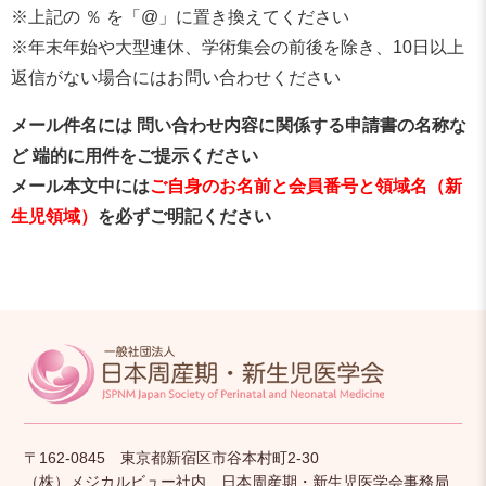
※上記の ％ を「@」に置き換えてください
※年末年始や大型連休、学術集会の前後を除き、10日以上
返信がない場合にはお問い合わせください
メール件名には 問い合わせ内容に関係する申請書の名称な
ど 端的に用件をご提示ください
メール本文中には
ご自身のお名前と会員番号と領域名（新
生児領域）
を必ずご明記ください
〒162-0845 東京都新宿区市谷本村町2-30
（株）メジカルビュー社内 日本周産期・新生児医学会事務局