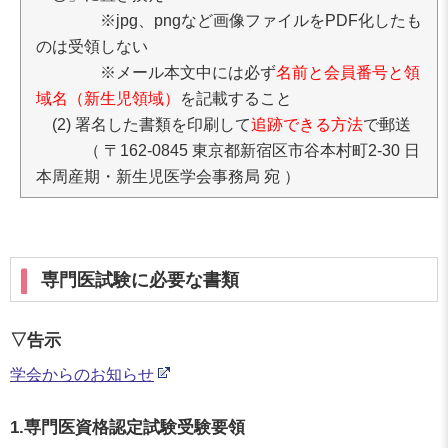
※jpg、pngなど画像ファイルをPDF化したも
のは受領しない
※メール本文中には必ず
名前と会員番号と領
域名（新生児領域）
を記載すること
(2) 署名した書類を印刷して
追跡できる方法
で郵送
（ 〒162-0845 東京都新宿区市谷本村町2-30 日
本周産期・新生児医学会事務局 宛 ）
専門医試験に必要な書類
▽告示
学会からのお知らせ
1.専門医資格認定試験受験要領