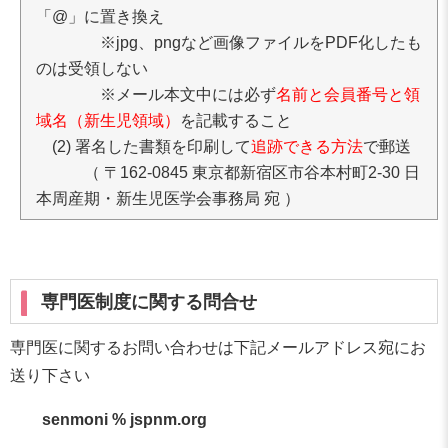
「@」に置き換え
※jpg、pngなど画像ファイルをPDF化したも
のは受領しない
※メール本文中には必ず
名前と会員番号と領
域名（新生児領域）
を記載すること
(2) 署名した書類を印刷して
追跡できる方法
で郵送
（ 〒162-0845 東京都新宿区市谷本村町2-30 日
本周産期・新生児医学会事務局 宛 ）
専門医制度に関する問合せ
専門医に関するお問い合わせは下記メールアドレス宛にお
送り下さい
senmoni % jspnm.org