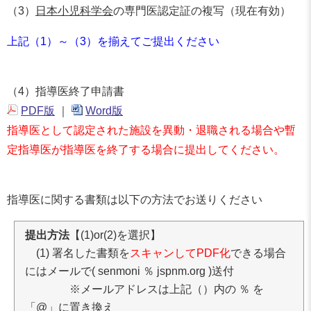
（3）
日本小児科学会
の専門医認定証の複写（現在有効）
上記（1）～（3）を揃えてご提出ください
（4）指導医終了申請書
PDF版
｜
Word版
指導医として認定された施設を異動・退職される場合や暫
定指導医が指導医を終了する場合に提出してください。
指導医に関する書類は以下の方法でお送りください
提出方法
【(1)or(2)を選択】
(1) 署名した書類を
スキャンしてPDF化
できる場合
にはメールで( senmoni ％ jspnm.org )送付
※メールアドレスは上記（）内の ％ を
「@」に置き換え