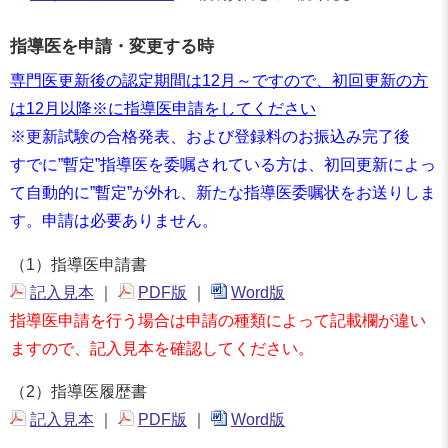
指導医を申請・変更する時
専門医更新後の認定期間は12月～ですので、初回更新の方
は12月以降※に指導医申請をしてください
※更新試験の合格発表、および登録料のお振込み完了後
すでに”暫定”指導医を委嘱されている方は、初回更新によっ
て自動的に”暫定”が外れ、新たな指導医委嘱状をお送りしま
す。申請は必要ありません。
（1）指導医申請書
記入見本
｜
PDF版
｜
Word版
指導医申請を行う場合は申請の種類によって記載欄が違い
ますので、記入見本を確認してください。
（2）指導医履歴書
記入見本
｜
PDF版
｜
Word版