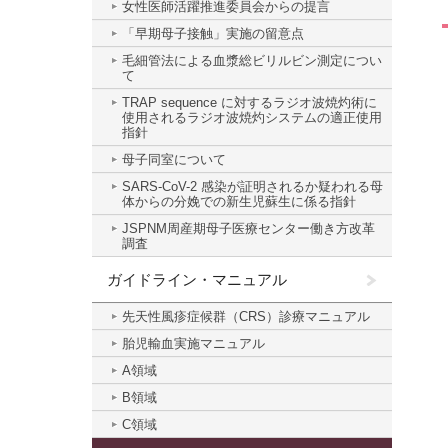
女性医師活躍推進委員会からの提言
「早期母子接触」実施の留意点
毛細管法による血漿総ビリルビン測定につい
て
TRAP sequence に対するラジオ波焼灼術に
使用されるラジオ波焼灼システムの適正使用
指針
母子同室について
SARS-CoV-2 感染が証明されるか疑われる母
体からの分娩での新生児蘇生に係る指針
JSPNM周産期母子医療センター働き方改革
調査
ガイドライン・マニュアル
先天性風疹症候群（CRS）診療マニュアル
胎児輸血実施マニュアル
A領域
B領域
C領域