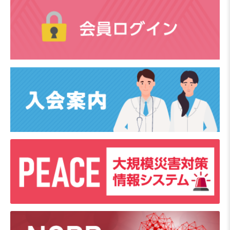
2026年7月10日
事務局
第62回学術集会に伴う事務局不在のお知らせ
2026年7月6日
NCPR
【新生児蘇生法インストラクター養成コース講習会
募集】 2026年8月30日（日）新潟大学医歯学総合病
院
2026年7月1日
NCPR
【新生児蘇生法インストラクター向けフォローアッ
プコース講習会募集】 2026年8月23日（日）国立成
育医療研究センター