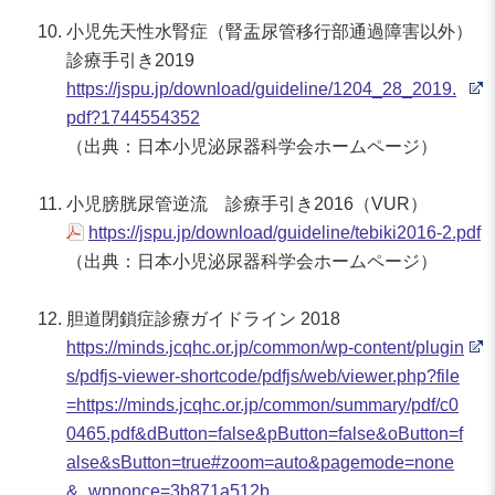
小児先天性水腎症（腎盂尿管移行部通過障害以外）
診療手引き2019
https://jspu.jp/download/guideline/1204_28_2019.
pdf?1744554352
（出典：日本小児泌尿器科学会ホームページ）
小児膀胱尿管逆流 診療手引き2016（VUR）
https://jspu.jp/download/guideline/tebiki2016-2.pdf
（出典：日本小児泌尿器科学会ホームページ）
胆道閉鎖症診療ガイドライン 2018
https://minds.jcqhc.or.jp/common/wp-content/plugin
s/pdfjs-viewer-shortcode/pdfjs/web/viewer.php?file
=https://minds.jcqhc.or.jp/common/summary/pdf/c0
0465.pdf&dButton=false&pButton=false&oButton=f
alse&sButton=true#zoom=auto&pagemode=none
&_wpnonce=3b871a512b