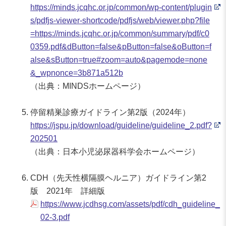
https://minds.jcqhc.or.jp/common/wp-content/plugin
s/pdfjs-viewer-shortcode/pdfjs/web/viewer.php?file
=https://minds.jcqhc.or.jp/common/summary/pdf/c0
0359.pdf&dButton=false&pButton=false&oButton=f
alse&sButton=true#zoom=auto&pagemode=none
&_wpnonce=3b871a512b
（出典：MINDSホームページ）
停留精巣診療ガイドライン第2版（2024年）
https://jspu.jp/download/guideline/guideline_2.pdf?
202501
（出典：日本小児泌尿器科学会ホームページ）
CDH（先天性横隔膜ヘルニア）ガイドライン第2
版 2021年 詳細版
https://www.jcdhsg.com/assets/pdf/cdh_guideline_
02-3.pdf