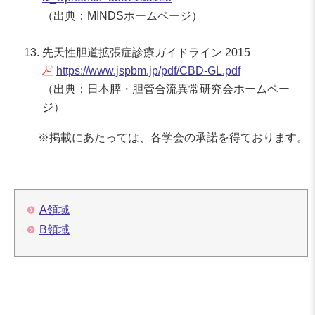
（出典：MINDSホームページ）
先天性胆道拡張症診療ガイドライン 2015
https://www.jspbm.jp/pdf/CBD-GL.pdf
（出典：日本膵・胆管合流異常研究会ホームペー
ジ）
※掲載にあたっては、各学会の承諾を得ております。
A領域
B領域