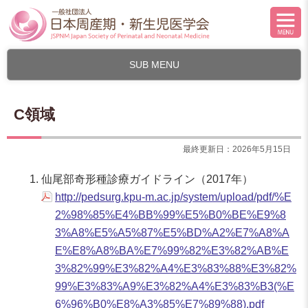
SUB MENU
C領域
最終更新日：2026年5月15日
仙尾部奇形種診療ガイドライン（2017年）
http://pedsurg.kpu-m.ac.jp/system/upload/pdf/%E
2%98%85%E4%BB%99%E5%B0%BE%E9%8
3%A8%E5%A5%87%E5%BD%A2%E7%A8%A
E%E8%A8%BA%E7%99%82%E3%82%AB%E
3%82%99%E3%82%A4%E3%83%88%E3%82%
99%E3%83%A9%E3%82%A4%E3%83%B3(%E
6%96%B0%E8%A3%85%E7%89%88).pdf