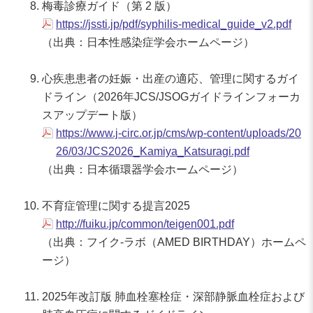
梅毒診療ガイド（第 2 版）
https://jssti.jp/pdf/syphilis-medical_guide_v2.pdf
（出典：日本性感染症学会ホームページ）
心疾患患者の妊娠・出産の適応、管理に関するガイ
ドライン（2026年JCS/JSOGガイドラインフォーカ
スアップデート版）
https://www.j-circ.or.jp/cms/wp-content/uploads/20
26/03/JCS2026_Kamiya_Katsuragi.pdf
（出典：日本循環器学会ホームページ）
不育症管理に関する提言2025
http://fuiku.jp/common/teigen001.pdf
（出典：フイク-ラボ（AMED BIRTHDAY）ホームペ
ージ）
2025年改訂版 肺血栓塞栓症・深部静脈血栓症および