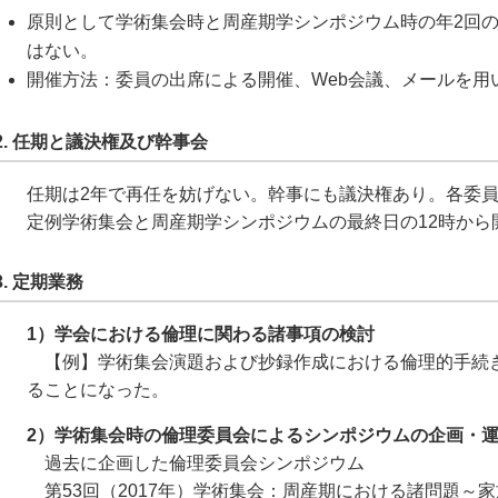
原則として学術集会時と周産期学シンポジウム時の年2回
はない。
開催方法：委員の出席による開催、Web会議、メールを用
2. 任期と議決権及び幹事会
任期は2年で再任を妨げない。幹事にも議決権あり。各委
定例学術集会と周産期学シンポジウムの最終日の12時から
3. 定期業務
1）学会における倫理に関わる諸事項の検討
【例】学術集会演題および抄録作成における倫理的手続き
ることになった。
2）学術集会時の倫理委員会によるシンポジウムの企画・
過去に企画した倫理委員会シンポジウム
第53回（2017年）学術集会：周産期における諸問題