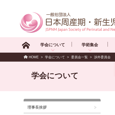
学会について
学術集会
HOME
>
学会について
>
委員会一覧
>
渉外委員会
学会について
理事長挨拶