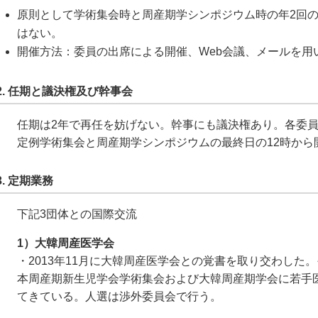
原則として学術集会時と周産期学シンポジウム時の年2回
はない。
開催方法：委員の出席による開催、Web会議、メールを用
2. 任期と議決権及び幹事会
任期は2年で再任を妨げない。幹事にも議決権あり。各委
定例学術集会と周産期学シンポジウムの最終日の12時から
3. 定期業務
下記3団体との国際交流
1）大韓周産医学会
・2013年11月に大韓周産医学会との覚書を取り交わした。
本周産期新生児学会学術集会および大韓周産期学会に若手
てきている。人選は渉外委員会で行う。