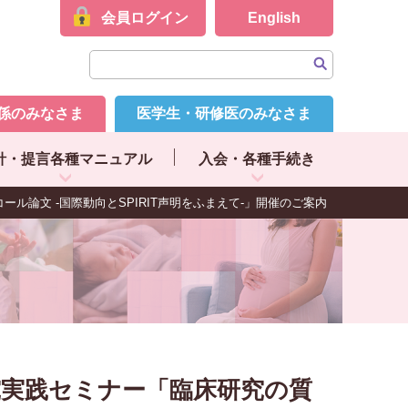
会員ログイン
English
係のみなさま
医学生・研修医のみなさま
針・提言各種マニュアル
入会・各種手続き
論文 -国際動向とSPIRIT声明をふまえて-」開催のご案内
究実践セミナー「臨床研究の質