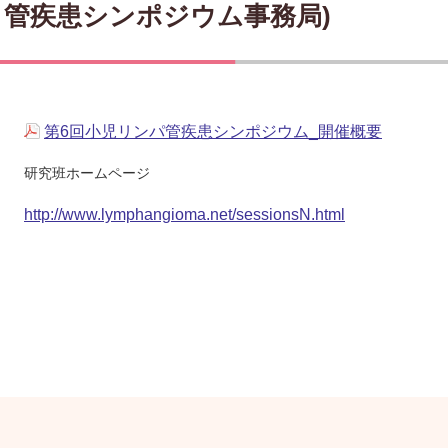
管疾患シンポジウム事務局)
第6回小児リンパ管疾患シンポジウム_開催概要
研究班ホームページ
http://www.lymphangioma.net/sessionsN.html