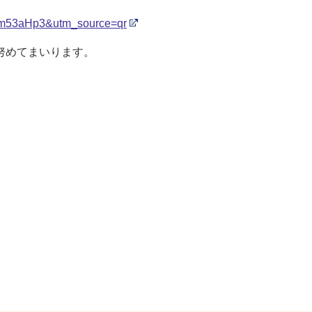
0em53aHp3&utm_source=qr
努めてまいります。
。