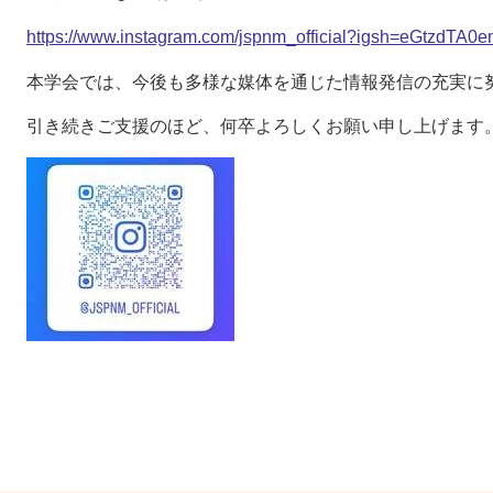
https://www.instagram.com/jspnm_official?igsh=eGtzdTA
本学会では、今後も多様な媒体を通じた情報発信の充実に
引き続きご支援のほど、何卒よろしくお願い申し上げます