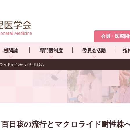
会員・医療関
機関誌
専門医制度
委員会活動
指
ライド耐性株への注意喚起
百日咳の流行とマクロライド耐性株