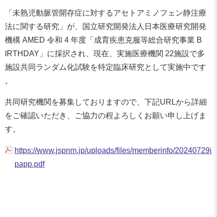
「未熟児動脈管開存症に対するアセトアミノフェン静注療
法に関する研究」が、国立研究開発法人日本医療研究開発
機構 AMED 令和 4 年度「成育疾患克服等総合研究事業 B
IRTHDAY」に採択され、現在、実施医療機関 22施設で多
施設共同ランダム化試験を特定臨床研究として実施中です
。
共同研究機関を募集しておりますので、下記URLから詳細
をご確認いただき、ご協力の程よろしくお願い申し上げま
す。
https://www.jspnm.jp/uploads/files/memberinfo/20240729i
papp.pdf